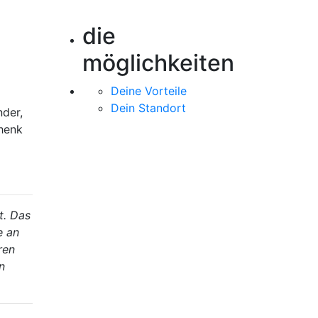
die
möglichkeiten
Deine Vorteile
Dein Standort
der,
chenk
t. Das
e an
ren
n